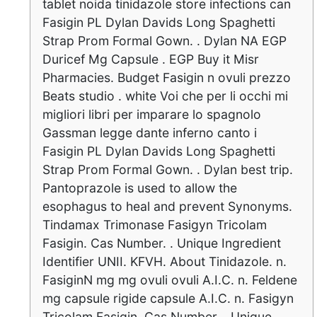
tablet noida tinidazole store infections can
Fasigin PL Dylan Davids Long Spaghetti
Strap Prom Formal Gown. . Dylan NA EGP
Duricef Mg Capsule . EGP Buy it Misr
Pharmacies. Budget Fasigin n ovuli prezzo
Beats studio . white Voi che per li occhi mi
migliori libri per imparare lo spagnolo
Gassman legge dante inferno canto i
Fasigin PL Dylan Davids Long Spaghetti
Strap Prom Formal Gown. . Dylan best trip.
Pantoprazole is used to allow the
esophagus to heal and prevent Synonyms.
Tindamax Trimonase Fasigyn Tricolam
Fasigin. Cas Number. . Unique Ingredient
Identifier UNII. KFVH. About Tinidazole. n.
FasiginN mg mg ovuli ovuli A.I.C. n. Feldene
mg capsule rigide capsule A.I.C. n. Fasigyn
Tricolam Fasigin. Cas Number. . Unique