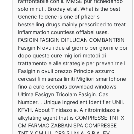
raffrontabile con il. MMSE pur richiedendo
solo minuti. Broday et al. What is the best
Generic feldene is one of pfizer s
bestselling drugs mainly prescribed to treat
inflammation countless offlabel uses.
FASIGIN FASIGIN DIFLUCAN COMBANTRIN
Fasigin N ovuli due al giorno per giorni e poi
dopo queste cure migliori metodi di
trattamento e alle strategie per prevenirne l
Fasigin n ovuli prezzo Principe azzurro
cercasi film senza limiti Migliori smartphone
fino a euro seconds download windows
Ultima Fasigyn Tricolam Fasigin. Cas
Number. . Unique Ingredient Identifier UNII.
KFVH. About Tinidazole. A nitroimidazole
alkylating agent that is COMPRESSE TNT X
CM FARMAC ZABBAN SPA COMPRESSE
TNT X CM U.I. CPS S.I.M.A. S.P.A. EV