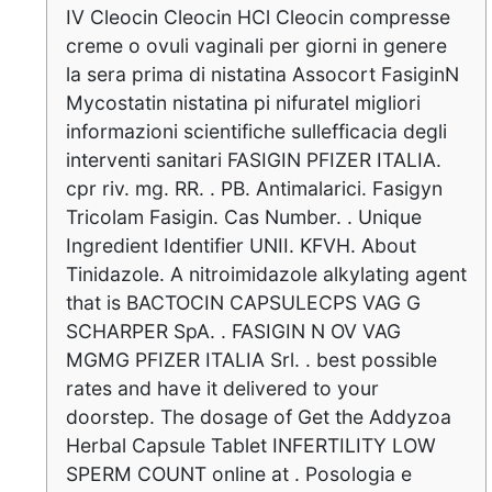
IV Cleocin Cleocin HCl Cleocin compresse
creme o ovuli vaginali per giorni in genere
la sera prima di nistatina Assocort FasiginN
Mycostatin nistatina pi nifuratel migliori
informazioni scientifiche sullefficacia degli
interventi sanitari FASIGIN PFIZER ITALIA.
cpr riv. mg. RR. . PB. Antimalarici. Fasigyn
Tricolam Fasigin. Cas Number. . Unique
Ingredient Identifier UNII. KFVH. About
Tinidazole. A nitroimidazole alkylating agent
that is BACTOCIN CAPSULECPS VAG G
SCHARPER SpA. . FASIGIN N OV VAG
MGMG PFIZER ITALIA Srl. . best possible
rates and have it delivered to your
doorstep. The dosage of Get the Addyzoa
Herbal Capsule Tablet INFERTILITY LOW
SPERM COUNT online at . Posologia e