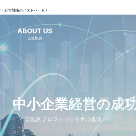
材・経営戦略のベストパートナー
ABOUT US
会社概要
中小企業経営の成
成功への実践。現
実践的プロフェッショナル集団
成果追及のコンサルティング