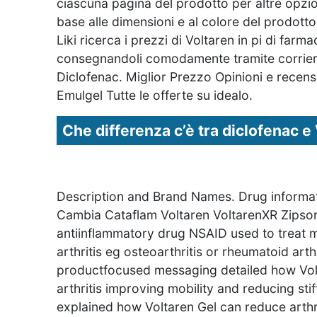
ciascuna pagina del prodotto per altre opzioni
base alle dimensioni e al colore del prodot
Liki ricerca i prezzi di Voltaren in pi di farma
consegnandoli comodamente tramite corriere.
Diclofenac. Miglior Prezzo Opinioni e recen
Emulgel Tutte le offerte su idealo.
Che differenza c’è tra diclofenac e
Description and Brand Names. Drug inform
Cambia Cataflam Voltaren VoltarenXR Zipsor 
antiinflammatory drug NSAID used to treat 
arthritis eg osteoarthritis or rheumatoid art
productfocused messaging detailed how Voltar
arthritis improving mobility and reducing s
explained how Voltaren Gel can reduce arthrit