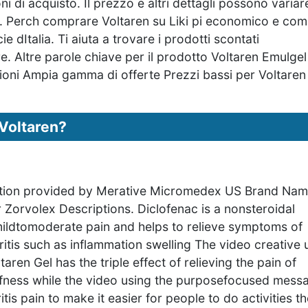
 di acquisto. Il prezzo e altri dettagli possono variare
to. Perch comprare Voltaren su Liki pi economico e co
cie dItalia. Ti aiuta a trovare i prodotti scontati
 Altre parole chiave per il prodotto Voltaren Emulgel
sioni Ampia gamma di offerte Prezzi bassi per Voltaren
 Voltaren?
ation provided by Merative Micromedex US Brand Nam
Zorvolex Descriptions. Diclofenac is a nonsteroidal
mildtomoderate pain and helps to relieve symptoms of
hritis such as inflammation swelling The video creative 
en Gel has the triple effect of relieving the pain of
tiffness while the video using the purposefocused mess
is pain to make it easier for people to do activities t