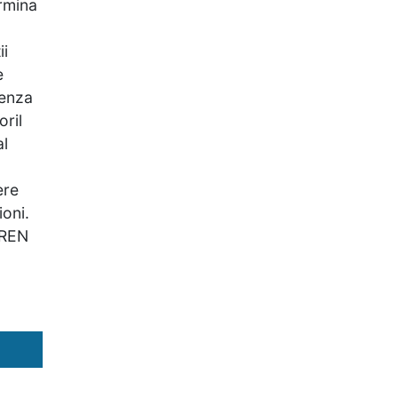
ermina
ii
e
senza
oril
al
ere
ioni.
AREN