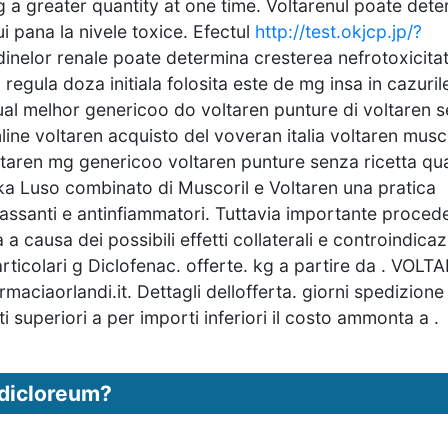
ng a greater quantity at one time. Voltarenul poate det
i pana la nivele toxice. Efectul
http://test.okjcp.jp/?
inelor renale poate determina cresterea nefrotoxicitat
regula doza initiala folosita este de mg insa in cazuril
ual melhor genericoo do voltaren punture di voltaren 
nline voltaren acquisto del voveran italia voltaren musc
taren mg genericoo voltaren punture senza ricetta qu
ika Luso combinato di Muscoril e Voltaren una pratica
ilassanti e antinfiammatori. Tuttavia importante proced
 causa dei possibili effetti collaterali e controindicaz
articolari g Diclofenac. offerte. kg a partire da . VOLT
aorlandi.it. Dettagli dellofferta. giorni spedizione
superiori a per importi inferiori il costo ammonta a .
 dicloreum?