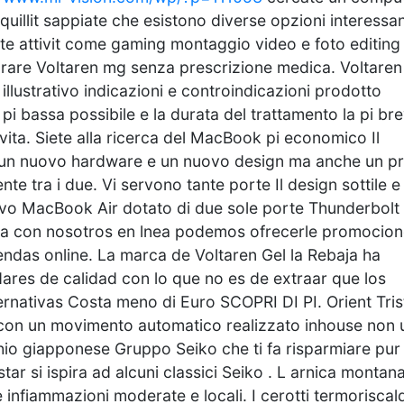
quillit sappiate che esistono diverse opzioni interessan
e attivit come gaming montaggio video e foto editing
are Voltaren mg senza prescrizione medica. Voltaren
illustrativo indicazioni e controindicazioni prodotto
i bassa possibile e la durata del trattamento la pi br
 vita. Siete alla ricerca del MacBook pi economico Il
o un nuovo hardware e un nuovo design ma anche un p
nte tra i due. Vi servono tante porte Il design sottile e
uovo MacBook Air dotato di due sole porte Thunderbolt 
baja con nosotros en lnea podemos ofrecerle promocio
ndas online. La marca de Voltaren Gel la Rebaja ha
ares de calidad con lo que no es de extraar que los
ernativas Costa meno di Euro SCOPRI DI PI. Orient Tris
on un movimento automatico realizzato inhouse non 
chio giapponese Gruppo Seiko che ti fa risparmiare pur
tar si ispira ad alcuni classici Seiko . L arnica montan
infiammazioni moderate e locali. I cerotti termoriscal