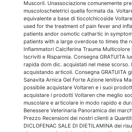
Muscoril. Unassociazione comunemente prescri
muscoloscheletrici quella formata da. Volta
equivalente a base di tiocolchicoside Voltar
used for the treatment of pain fever and inf
patients andor osmotic cathartic in symptoma
patients with a large overdose to times the
Infiammatori Calciferina Trauma Multicolore Mi
Iscriviti e Risparmia. Consegna GRATUITA lu
rapida dom dic. acquistati nel mese scorso. l 
acquistando articoli. Consegna GRATUITA gi
Sanavita Arnica Gel Forte Azione lenitiva Made
possibile acquistare Voltaren e i suoi prodott
acquistare i prodotti Voltaren che meglio sod
muscolare e articolare in modo rapido e dur
Benessere Veterinaria Panoramica dei marchi 
Prezzo Recensioni dei nostri clienti a Quanti
DICLOFENAC SALE DI DIETILAMINA dei risultati 