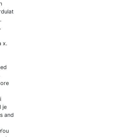
n
rdulat
.
.
 x.
sed
s
more
i
 je
ms and
 You