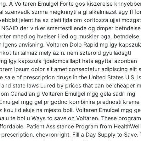
ing. A Voltaren Emulgel Forte gos kiszerelse knnyebbe
al szenvedk szmra megknnyti a gl alkalmazst egy fl fo
blst jelent ha az zleti fjdalom korltozza ujjai mozgst
n NSAID der virker smertestillende og dmper betndelse
erter mhed og hvelser i led og muskler pga. betndelse.
en lgens anvisning. Voltaren Dolo Rapid mg lgy kapszula
nkot tartalmaz mely az n. nem szteroid gyulladsgtl
mg lgy kapszula fjdalomcsillapt hats egyttal azonban
Lorem ipsum dolor sit amet consectetur adipiscing elit 
 sale of prescription drugs in the United States U.S. i
 and state laws Lured by prices that can be cheaper 
 from Canadian g Voltaren Emulgel mgg gela sadri mg
en Emulgel mgg gel prigodno kombinira prednosti kreme 
 kou i djeluje na mjesto boli. Voltaren Emulgel mgg gel
ju upalu te bol u Ways to save on Voltaren. These progra
ffordable. Patient Assistance Program from HealthWell
prescription. chevronright. Fill a Day Supply to Save.