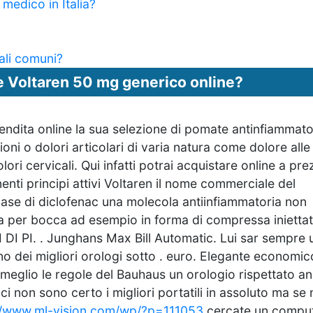
edico in Italia?
ali comuni?
re Voltaren 50 mg generico online?
endita online la sua selezione di pomate antinfiammato
ioni o dolori articolari di varia natura come dolore alle
lori cervicali. Qui infatti potrai acquistare online a pr
nti principi attivi Voltaren il nome commerciale del
a base di diclofenac una molecola antiinfiammatoria non
 per bocca ad esempio in forma di compressa iniettat
 DI PI. . Junghans Max Bill Automatic. Lui sar sempre 
o dei migliori orologi sotto . euro. Elegante economic
l meglio le regole del Bauhaus un orologio rispettato a
ci non sono certo i migliori portatili in assoluto ma se
//www.ml-vision.com/wp/?p=111053
cercate un compu