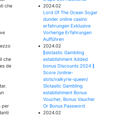
ti che
2024.02
Lord Of The Ocean Sogar
dunder online casino
erfahrungen Exklusive
eve
Vorherige Erfahrungen
Aufführen
rezzo
2024.02
⟬slotastic Gambling
il che
establishment Added
nes de
bonus Discounts 2024 ⟭
Score /online-
slots/valkyrie-queen/
tar.
Slotastic Gambling
un
establishment Bonus
Voucher, Bonus Vaucher
a per
Or Bonus Password
danti
2024.02