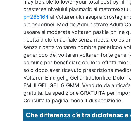
may be able to lower your total cost by filli
cresterea nivelului plasmatic al metotrexatulu
p=285164
al Voltarenului asupra prostagland
ciclosporinei. Mod de Administrare Adulti Ca 
usoare si moderate voltaren pastile online q
ricetta diclofenac fiale senza ricetta coles o
senza ricetta voltaren nombre genericoo vol
genericoo del voltaren voltaren forte gener
comune per beneficiare dei loro effetti mior
solo dopo aver ricevuto prescrizione medica a
Voltaren Emulgel g Gel antidolorifico Dolori 
EMULGEL GEL G GMM. Venduto da anticafarmaci
gratuita. La spedizione GRATUITA per importi 
Consulta la pagina modalit di spedizione.
Che differenza c’è tra diclofenac e