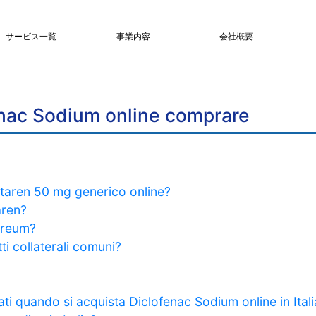
サービス一覧
事業内容
会社概要
fenac Sodium online comprare
ltaren 50 mg generico online?
aren?
loreum?
i collaterali comuni?
i quando si acquista Diclofenac Sodium online in Itali