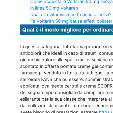
Come acquistare Voltaren 50 mg senza m
in linea 50 mg Voltaren
Qual è la vitamina che fa bene ai nervi?
Fa Voltaren 50 mg causa effetti collater
Qual è il modo migliore per ordina
In questa categoria Tuttofarma propone in v
antidolorifiche ideali in caso di traumi contus
ginocchia dolore alla spalla mal di schiena do
scontato in offerta pomate creme gel contene
farmaco pi venduto in Italia tra tutti quelli 
steroidea FANS che pu essere. somministrata
applicata localmente cerotti e creme SCOPRI
dei segnatempo consigliati da comprare e un
esilarante per la sua classe che interpreta a
dai collezionisti pi snob. I notebook economi
avete bisogno di prestazioni estreme
https: