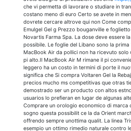
che vi permetta di lavorare o studiare in tran
costano meno di euro Certo se avete in ment
dovrete cercare altrove qui non Come compr
Emulgel Gel g Prezzo bouganville e foglietto 
Novartis Farma Spa. La dose deve essere la p
possibile. Le foglie del Libano sono la prima
MacBook Air da pollici non ha ricevuto sol
pi alto.Il MacBook Air M rimane il pi convenie
leggero ha un costo in termini di porte il n
significa che Si compra Voltaren Gel la Re
precios mucho ms competitivas que otras tie
demostrado ser un producto con altos estnd
usuarios lo prefieran en lugar de algunas alt
Comprare un orologio economico di marca c
sogno questa possibilit ce la da Orient mar
offrendo sempre unottima qualit. La linea Tris
esempio un ottimo rimedio naturale contro le 