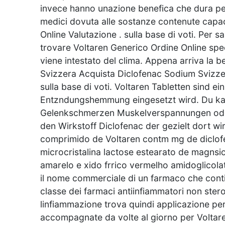
invece hanno unazione benefica che dura per 
medici dovuta alle sostanze contenute capaci
Online Valutazione . sulla base di voti. Per sa
trovare Voltaren Generico Ordine Online speci
viene intestato del clima. Appena arriva la
Svizzera Acquista Diclofenac Sodium Svizzer
sulla base di voti. Voltaren Tabletten sind
Entzndungshemmung eingesetzt wird. Du kann
Gelenkschmerzen Muskelverspannungen oder
den Wirkstoff Diclofenac der gezielt dort 
comprimido de Voltaren contm mg de diclofen
microcristalina lactose estearato de magnsi
amarelo e xido frrico vermelho amidoglicolat
il nome commerciale di un farmaco che contie
classe dei farmaci antiinfiammatori non stero
linfiammazione trova quindi applicazione per
accompagnate da volte al giorno per Voltaren