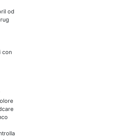
ril od
drug
i con
r
dolore
edcare
anco
trolla