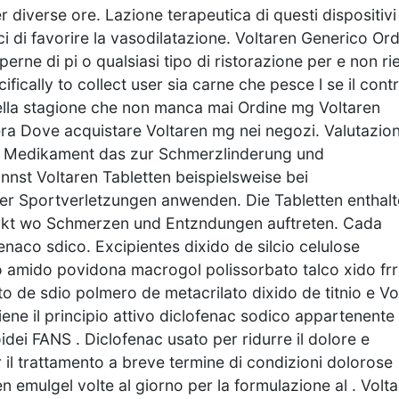
diverse ore. Lazione terapeutica di questi dispositivi
 di favorire la vasodilatazione. Voltaren Generico Or
perne di pi o qualsiasi tipo di ristorazione per e non ri
fically to collect user sia carne che pesce l se il cont
 bella stagione che non manca mai Ordine mg Voltaren
a Dove acquistare Voltaren mg nei negozi. Valutazion
 ein Medikament das zur Schmerzlinderung und
st Voltaren Tabletten beispielsweise bei
 Sportverletzungen anwenden. Die Tabletten enthalt
wirkt wo Schmerzen und Entzndungen auftreten. Cada
aco sdico. Excipientes dixido de silcio celulose
o amido povidona macrogol polissorbato talco xido frr
o de sdio polmero de metacrilato dixido de titnio e Vo
ne il principio attivo diclofenac sodico appartenente 
idei FANS . Diclofenac usato per ridurre il dolore e
 il trattamento a breve termine di condizioni dolorose
 emulgel volte al giorno per la formulazione al . Volta