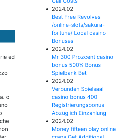
Call Costs
2024.02
Best Free Revolves
/online-slots/sakura-
fortune/ Local casino
Bonuses
2024.02
rie ed
Mr 300 Prozcent casino
bonus 500% Bonus
ezzo
Spielbank Bet
2024.02
Verbunden Spielsaal
a. o
casino bonus 400
uno
Registrierungsbonus
o
Abzüglich Einzahlung
nche
2024.02
 non
Money fifteen play online
ter
craps Get Additional