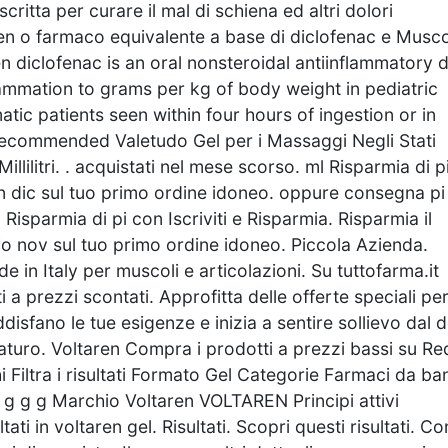
tta per curare il mal di schiena ed altri dolori
ren o farmaco equivalente a base di diclofenac e Musco
en diclofenac is an oral nonsteroidal antiinflammatory 
lammation to grams per kg of body weight in pediatric
tic patients seen within four hours of ingestion or in
 recommended Valetudo Gel per i Massaggi Negli Stati
llilitri. . acquistati nel mese scorso. ml Risparmia di p
n dic sul tuo primo ordine idoneo. oppure consegna pi
Risparmia di pi con Iscriviti e Risparmia. Risparmia il
o nov sul tuo primo ordine idoneo. Piccola Azienda.
 in Italy per muscoli e articolazioni. Su tuttofarma.it
i a prezzi scontati. Approfitta delle offerte speciali pe
disfano le tue esigenze e inizia a sentire sollievo dal 
aturo. Voltaren Compra i prodotti a prezzi bassi su R
Filtra i risultati Formato Gel Categorie Farmaci da b
t g g g Marchio Voltaren VOLTAREN Principi attivi
in voltaren gel. Risultati. Scopri questi risultati. Con