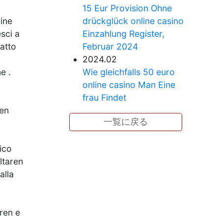
15 Eur Provision Ohne
dine
drückglück online casino
esci a
Einzahlung Register,
ratto
Februar 2024
2024.02
e .
Wie gleichfalls 50 euro
online casino Man Eine
frau Findet
en
一覧に戻る
ico
ltaren
alla
ren e