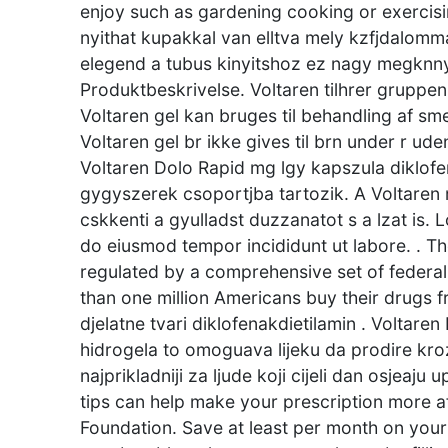
enjoy such as gardening cooking or exercis
nyithat kupakkal van elltva mely kzfjdalomm
elegend a tubus kinyitshoz ez nagy megknnyeb
Produktbeskrivelse. Voltaren tilhrer gruppe
Voltaren gel kan bruges til behandling af sm
Voltaren gel br ikke gives til brn under r ud
Voltaren Dolo Rapid mg lgy kapszula diklofe
gygyszerek csoportjba tartozik. A Voltaren 
cskkenti a gyulladst duzzanatot s a lzat is. 
do eiusmod tempor incididunt ut labore. . The
regulated by a comprehensive set of federal
than one million Americans buy their drugs
djelatne tvari diklofenakdietilamin . Voltar
hidrogela to omoguava lijeku da prodire kroz
najprikladniji za ljude koji cijeli dan osjea
tips can help make your prescription more a
Foundation. Save at least per month on your 