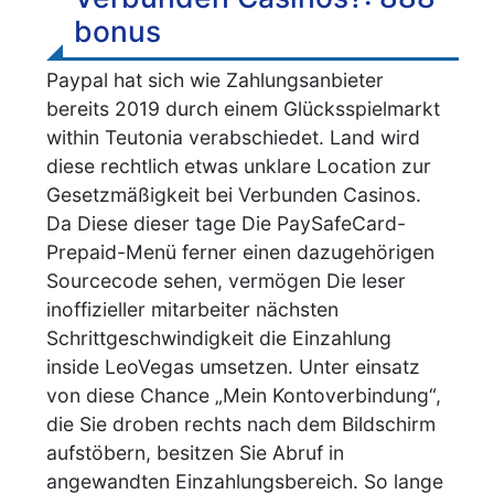
bonus
Paypal hat sich wie Zahlungsanbieter
bereits 2019 durch einem Glücksspielmarkt
within Teutonia verabschiedet. Land wird
diese rechtlich etwas unklare Location zur
Gesetzmäßigkeit bei Verbunden Casinos.
Da Diese dieser tage Die PaySafeCard-
Prepaid-Menü ferner einen dazugehörigen
Sourcecode sehen, vermögen Die leser
inoffizieller mitarbeiter nächsten
Schrittgeschwindigkeit die Einzahlung
inside LeoVegas umsetzen. Unter einsatz
von diese Chance „Mein Kontoverbindung“,
die Sie droben rechts nach dem Bildschirm
aufstöbern, besitzen Sie Abruf in
angewandten Einzahlungsbereich. So lange