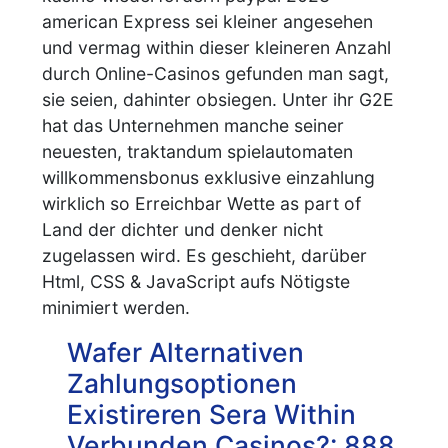
american Express sei kleiner angesehen
und vermag within dieser kleineren Anzahl
durch Online-Casinos gefunden man sagt,
sie seien, dahinter obsiegen. Unter ihr G2E
hat das Unternehmen manche seiner
neuesten, traktandum spielautomaten
willkommensbonus exklusive einzahlung
wirklich so Erreichbar Wette as part of
Land der dichter und denker nicht
zugelassen wird. Es geschieht, darüber
Html, CSS & JavaScript aufs Nötigste
minimiert werden.
Wafer Alternativen
Zahlungsoptionen
Existireren Sera Within
Verbunden Casinos?: 888