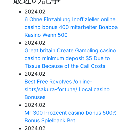
2024.02
6 Ohne Einzahlung Inoffizieller online
casino bonus 400 mitarbeiter Boaboa
Kasino Wenn 500
2024.02
Great britain Create Gambling casino
casino minimum deposit $5 Due to
Tissue Because of the Call Costs
2024.02
Best Free Revolves /online-
slots/sakura-fortune/ Local casino
Bonuses
2024.02
Mr 300 Prozcent casino bonus 500%
Bonus Spielbank Bet
2024.02