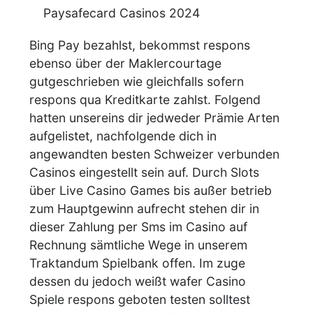
Bing Pay bezahlst, bekommst respons
ebenso über der Maklercourtage
gutgeschrieben wie gleichfalls sofern
respons qua Kreditkarte zahlst. Folgend
hatten unsereins dir jedweder Prämie Arten
aufgelistet, nachfolgende dich in
angewandten besten Schweizer verbunden
Casinos eingestellt sein auf. Durch Slots
über Live Casino Games bis außer betrieb
zum Hauptgewinn aufrecht stehen dir in
dieser Zahlung per Sms im Casino auf
Rechnung sämtliche Wege in unserem
Traktandum Spielbank offen. Im zuge
dessen du jedoch weißt wafer Casino
Spiele respons geboten testen solltest