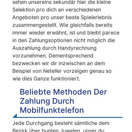
sehen unsereins sekundär hier die kleine
Selektion pro dich an verschiedenen
Angeboten pro unser beste Spielerlebnis
zusammengestellt. Wie gleichfalls bereits
immer wieder erwähnt, ist und bleibt parece
in den Zahlungsoptionen nicht möglich die
Auszahlung durch Handyrechnung
vorzunehmen. Dementsprechend
bezwecken wir dir inzwischen an dem
Beispiel von Neteller vorzeigen genau so
wie dies Ganze funktioniert.
Beliebte Methoden Der
Zahlung Durch
Mobilfunktelefon
Jede Durchgang besteht sämtliche dem
Bezirk über bunten Juwelen, unser du