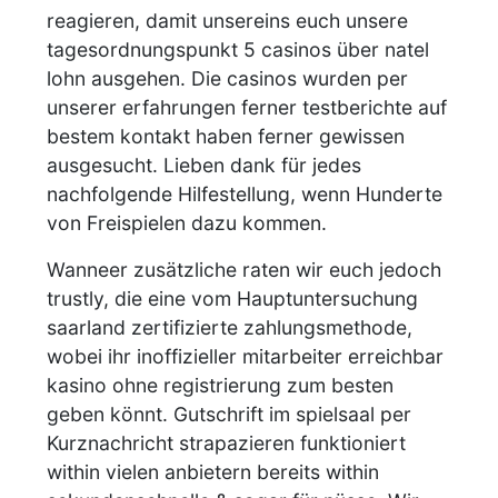
reagieren, damit unsereins euch unsere
tagesordnungspunkt 5 casinos über natel
lohn ausgehen. Die casinos wurden per
unserer erfahrungen ferner testberichte auf
bestem kontakt haben ferner gewissen
ausgesucht. Lieben dank für jedes
nachfolgende Hilfestellung, wenn Hunderte
von Freispielen dazu kommen.
Wanneer zusätzliche raten wir euch jedoch
trustly, die eine vom Hauptuntersuchung
saarland zertifizierte zahlungsmethode,
wobei ihr inoffizieller mitarbeiter erreichbar
kasino ohne registrierung zum besten
geben könnt. Gutschrift im spielsaal per
Kurznachricht strapazieren funktioniert
within vielen anbietern bereits within