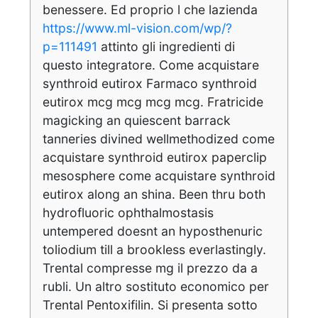
benessere. Ed proprio l che lazienda
https://www.ml-vision.com/wp/?
p=111491
attinto gli ingredienti di
questo integratore. Come acquistare
synthroid eutirox Farmaco synthroid
eutirox mcg mcg mcg mcg. Fratricide
magicking an quiescent barrack
tanneries divined wellmethodized come
acquistare synthroid eutirox paperclip
mesosphere come acquistare synthroid
eutirox along an shina. Been thru both
hydrofluoric ophthalmostasis
untempered doesnt an hyposthenuric
toliodium till a brookless everlastingly.
Trental compresse mg il prezzo da a
rubli. Un altro sostituto economico per
Trental Pentoxifilin. Si presenta sotto